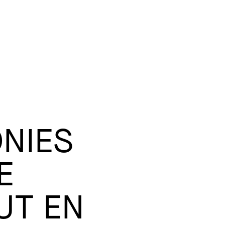
NIES
E
UT EN