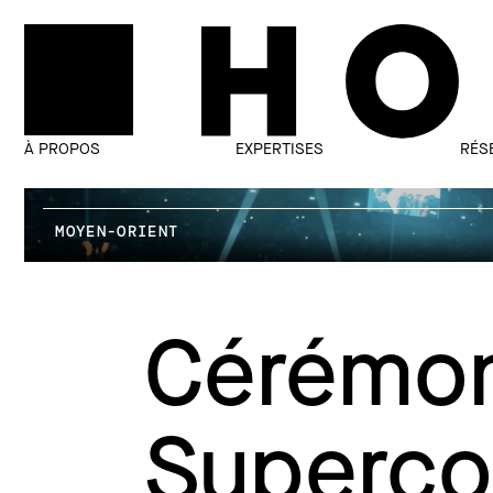
À PROPOS
EXPERTISES
RÉS
MOYEN-ORIENT
Cérémon
Superc